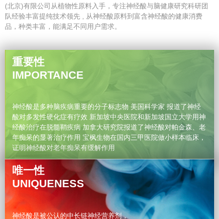
(北京)有限公司从植物性原料入手，专注神经酸与脑健康研究科研团
队经验丰富提纯技术领先 , 从神经酸原料到富含神经酸的健康消费
品，种类丰富，能满足不同用户需求。
重要性
IMPORTANCE
神经酸是多种脑疾病重要的分子标志物 美国科学家 报道了神经
酸对多发性硬化症有疗效 新加坡中央医院和新加坡国立大学用神
经酸治疗在脱髓鞘疾病 加拿大研究院报道了神经酸对帕金森、老
年痴呆的显著治疗作用 宝枫生物在国内三甲医院做小样本临床，
证明神经酸对老年痴呆有缓解作用
唯一性
UNIQUENESS
神经酸是被公认的中长链神经营养剂，