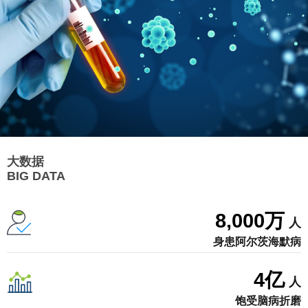
大数据
BIG DATA
8,000
万
人
身患阿尔茨海默病
4
亿
人
饱受脑病折磨