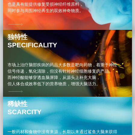
也是具有能提供修复受损神经纤维原料，
同时参与周围神经再生的双效神奇物质。
独特性
SPECIFICALITY
市场上治疗脑部疾病的药品大多数是靶向药物，着重于神经
信号传递，氧化清除，但没有针对神经细胞修复的产品。
而神经酸能够穿透血脑屏障，从源头上补充大脑，
但人体合成效率低下的营养物质，增强大脑活力。
稀缺性
SCARCITY
一般药材和食物中没有来源，长期以来通过鲨鱼大脑来获得