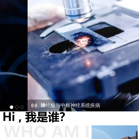
获美国 SEC 批复生效 中元生物科技控股登陆美国资本市
场
神经酸与中枢神经系统疾病
宝枫生物与多家三甲医院主任进行学术研讨
获美国 SEC 批复生效 中元生物科技控股登陆美国资本市