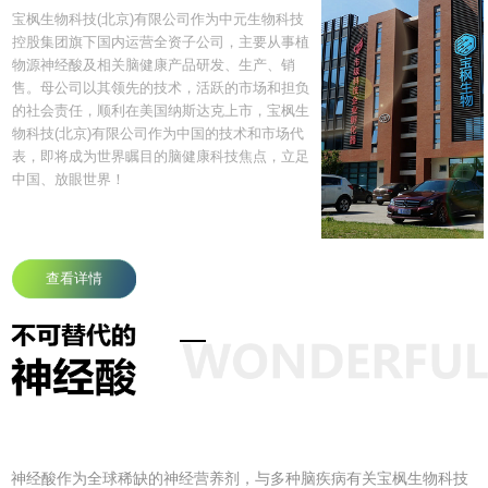
场
神经酸与中枢神经系统疾病
宝枫生物科技(北京)有限公司作为中元生物科技
控股集团旗下国内运营全资子公司，主要从事植
物源神经酸及相关脑健康产品研发、生产、销
售。母公司以其领先的技术，活跃的市场和担负
的社会责任，顺利在美国纳斯达克上市，宝枫生
物科技(北京)有限公司作为中国的技术和市场代
表，即将成为世界瞩目的脑健康科技焦点，立足
中国、放眼世界！
查看详情
神经酸作为全球稀缺的神经营养剂，与多种脑疾病有关宝枫生物科技