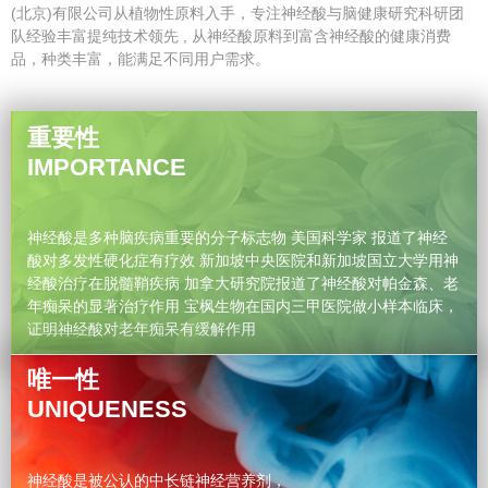
(北京)有限公司从植物性原料入手，专注神经酸与脑健康研究科研团
队经验丰富提纯技术领先 , 从神经酸原料到富含神经酸的健康消费
品，种类丰富，能满足不同用户需求。
重要性
IMPORTANCE
神经酸是多种脑疾病重要的分子标志物 美国科学家 报道了神经
酸对多发性硬化症有疗效 新加坡中央医院和新加坡国立大学用神
经酸治疗在脱髓鞘疾病 加拿大研究院报道了神经酸对帕金森、老
年痴呆的显著治疗作用 宝枫生物在国内三甲医院做小样本临床，
证明神经酸对老年痴呆有缓解作用
唯一性
UNIQUENESS
神经酸是被公认的中长链神经营养剂，