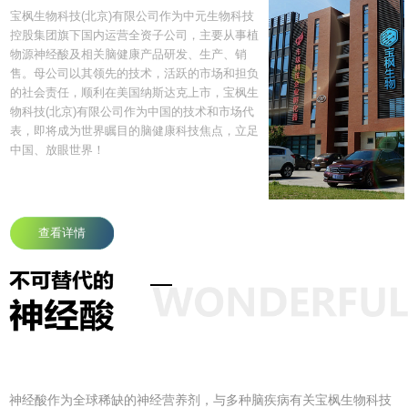
场
神经酸与中枢神经系统疾病
宝枫生物科技(北京)有限公司作为中元生物科技
控股集团旗下国内运营全资子公司，主要从事植
物源神经酸及相关脑健康产品研发、生产、销
售。母公司以其领先的技术，活跃的市场和担负
的社会责任，顺利在美国纳斯达克上市，宝枫生
物科技(北京)有限公司作为中国的技术和市场代
表，即将成为世界瞩目的脑健康科技焦点，立足
中国、放眼世界！
查看详情
神经酸作为全球稀缺的神经营养剂，与多种脑疾病有关宝枫生物科技