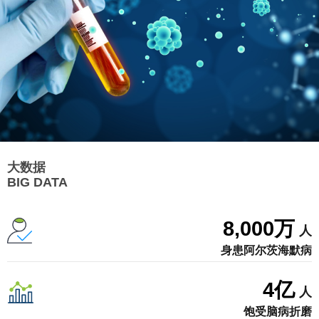
大数据
BIG DATA
8,000
万
人
身患阿尔茨海默病
4
亿
人
饱受脑病折磨