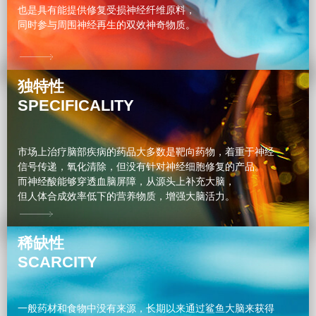
也是具有能提供修复受损神经纤维原料，
同时参与周围神经再生的双效神奇物质。
独特性
SPECIFICALITY
市场上治疗脑部疾病的药品大多数是靶向药物，着重于神经
信号传递，氧化清除，但没有针对神经细胞修复的产品。
而神经酸能够穿透血脑屏障，从源头上补充大脑，
但人体合成效率低下的营养物质，增强大脑活力。
稀缺性
SCARCITY
一般药材和食物中没有来源，长期以来通过鲨鱼大脑来获得